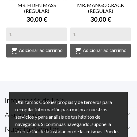
MR. EIDEN MASS
MR. MANGO CRACK
(REGULAR)
(REGULAR)
30,00 €
30,00 €


Adicionar ao carrinho
Adicionar ao carrinho
Informação da Loja
Utilizamos Cookies propias y de terceros para
recopilar información para mejorar nuestros

A sua conta
servicios y para análisis de tus hábitos de
navegación. Si continuas navegando, supone la

Nuestras Semillas
aceptación de la instalación de las mismas. Puedes