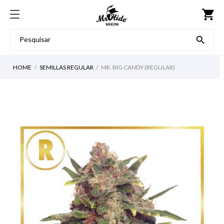
shopping_cart

HOME
SEMILLAS REGULAR
MR. BIG CANDY (REGULAR)