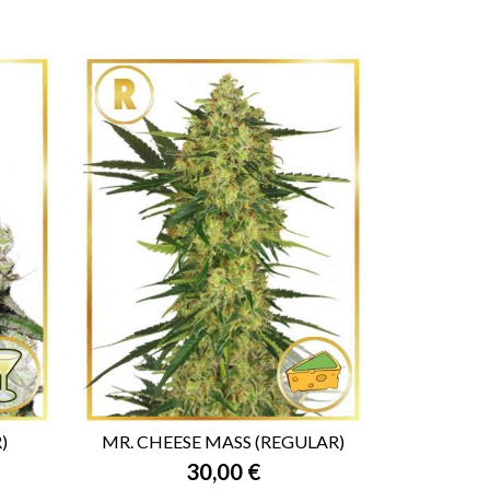
)
MR. CHEESE MASS (REGULAR)
30,00 €

VISTA RÁPIDA