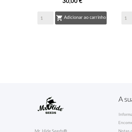
30,00 €

Adicionar ao carrinho
A su
Inform
Encom
Mr. Hide Seeds®
Notas d