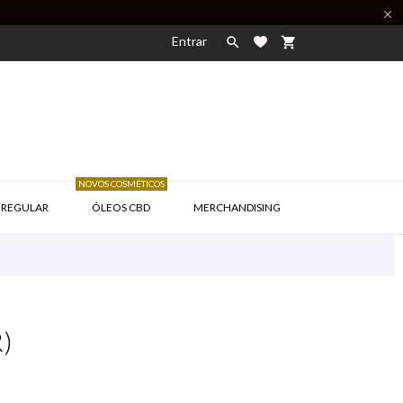

Entrar

shopping_cart
NOVOS COSMÉTICOS

 REGULAR
ÓLEOS CBD
MERCHANDISING
)