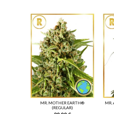
MR. MOTHER EARTH®
MR. 
(REGULAR)

VISTA RÁPIDA