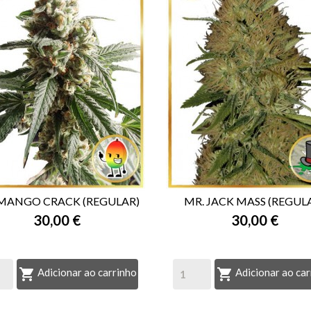
 MANGO CRACK (REGULAR)
MR. JACK MASS (REGUL
30,00 €
30,00 €


VISTA RÁPIDA
VISTA RÁPIDA


Adicionar ao carrinho
Adicionar ao car