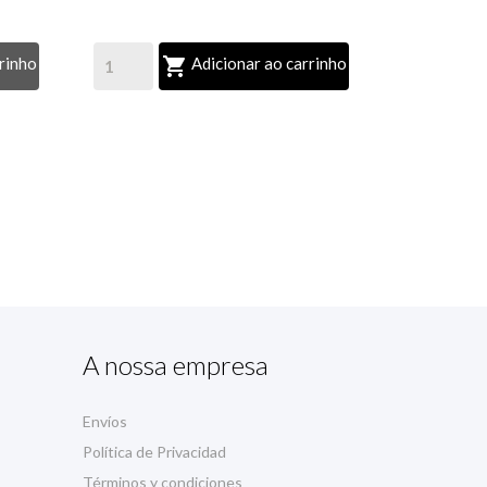

rinho
Adicionar ao carrinho
A nossa empresa
Envíos
Política de Privacidad
Términos y condiciones