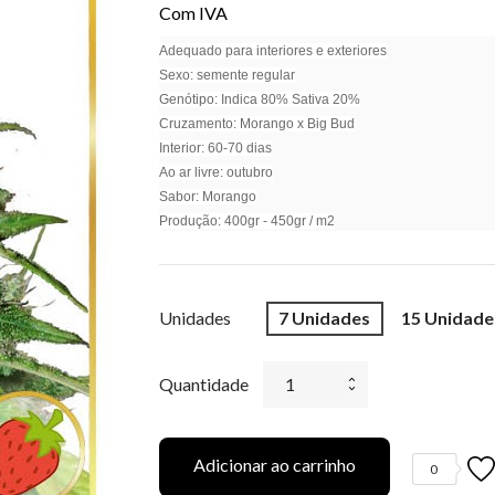
Com IVA
Adequado para interiores e exteriores
Sexo: semente regular
Genótipo: Indica 80% Sativa 20%
Cruzamento: Morango x Big Bud
Interior: 60-70 dias
Ao ar livre: outubro
Sabor: Morango
Produção: 400gr - 450gr / m2
Unidades
7 Unidades
15 Unidade
Quantidade
Adicionar ao carrinho
0