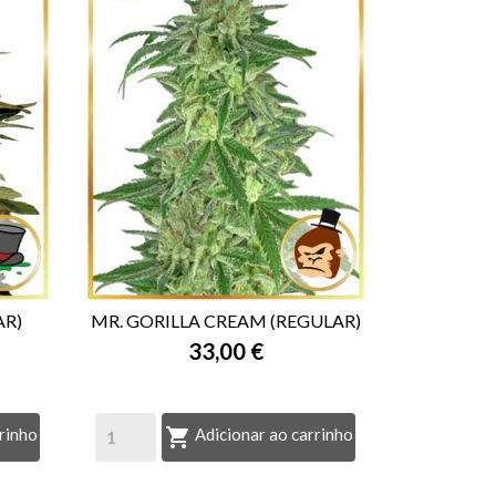
AR)
MR. GORILLA CREAM (REGULAR)
33,00 €

VISTA RÁPIDA

rinho
Adicionar ao carrinho