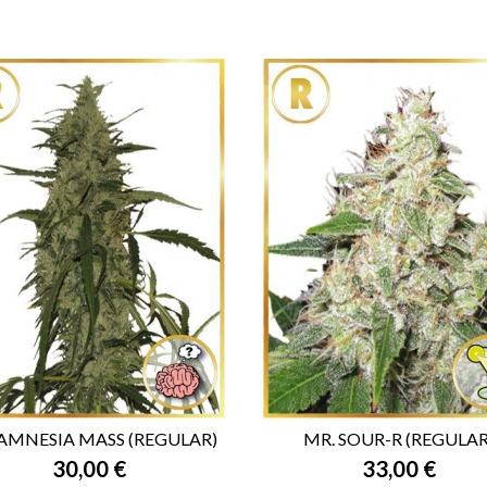
AMNESIA MASS (REGULAR)
MR. SOUR-R (REGULAR
30,00 €
33,00 €


VISTA RÁPIDA
VISTA RÁPIDA