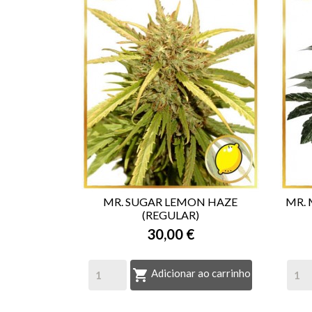
MR. SUGAR LEMON HAZE
MR.
(REGULAR)

VISTA RÁPIDA
30,00 €

Adicionar ao carrinho