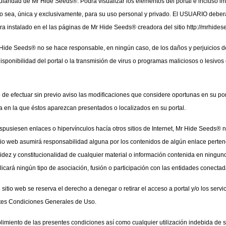
itularidad de Mr Hide Seeds®. Podrá visualizar los elementos del portal e incluso im
o sea, única y exclusivamente, para su uso personal y privado. El USUARIO deberá a
ra instalado en el las páginas de Mr Hide Seeds® creadora del sitio http://mrhide
Hide Seeds® no se hace responsable, en ningún caso, de los daños y perjuicios de 
disponibilidad del portal o la transmisión de virus o programas maliciosos o lesivo
de efectuar sin previo aviso las modificaciones que considere oportunas en su port
a en la que éstos aparezcan presentados o localizados en su portal.
pusiesen enlaces o hipervínculos hacía otros sitios de Internet, Mr Hide Seeds® no 
o web asumirá responsabilidad alguna por los contenidos de algún enlace pertenecie
alidez y constitucionalidad de cualquier material o información contenida en ninguno 
icará ningún tipo de asociación, fusión o participación con las entidades conectad
itio web se reserva el derecho a denegar o retirar el acceso a portal y/o los servic
ntes Condiciones Generales de Uso.
miento de las presentes condiciones así como cualquier utilización indebida de su 