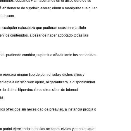
primirlos, copiarlos y almacenarlos en el disco duro de su 
bstenerse de suprimir, alterar, eludir o manipular cualquier 
seeds.com.
cualquier naturaleza que pudieran ocasionar, a título 
s en los contenidos, a pesar de haber adoptado todas las 
al, pudiendo cambiar, suprimir o añadir tanto los contenidos 
ejercerá ningún tipo de control sobre dichos sitios y 
nte a un sitio web ajeno, ni garantizará la disponibilidad 
de dichos hipervínculos u otros sitios de Internet. 
as.
ios ofrecidos sin necesidad de preaviso, a instancia propia o 
portal ejerciendo todas las acciones civiles y penales que 