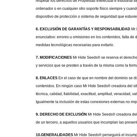
respetar los derechos de Propiedad Intelectual e Industrial t
ordenador o en cualquier otro soporte físico siempre y cuand
dispositivo de protección o sistema de seguridad que estuvie
6. EXCLUSIÓN DE GARANTÍAS Y RESPONSABILIDAD
 Mr 
enunciativo: errores u omisiones en los contenidos, falta de 
medidas tecnológicas necesarias para evitarlo.
7. MODIFICACIONES
 Mr Hide Seeds® se reserva el derecho 
y servicios que se presten a través de la misma como la form
8. ENLACES
 En el caso de que en nombre del dominio se dis
contenidos. En ningún caso Mr Hide Seeds® creadora del siti
técnica, calidad, fiabilidad, exactitud, amplitud, veracidad, v
Igualmente la inclusión de estas conexiones externas no impl
9. DERECHO DE EXCLUSIÓN
 Mr Hide Seeds® creadora del s
de un tercero, a aquellos usuarios que incumplan las prese
10.GENERALIDADES
 Mr Hide Seeds® perseguirá el incumpli