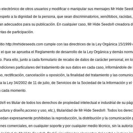
reo electrónico de otros usuarios y modificar o manipular sus mensajes Mr Hide Seeds
peto a la dignidad de la persona, que sean discriminatorios, xenófobos, racistas, p
taran adecuados para su publicación. En cualquier caso, Mr Hide Seeds® creadora de
ntas de participación.
tio http://mrhideseeds.com cumple con las directrices de la Ley Orgánica 15/1999
 el que se aprueba el Reglamento de desarrollo de la Ley Orgánica y demás normat
o. Para ello, junto a cada formulario de recabo de datos de carácter personal, en lo
ndiciones particulares del tratamiento de sus datos en cada caso, informándole de la
, rectificación, cancelación u oposición, la finalidad del tratamiento y las comuni
a Ley 34/2002 de 11 de julio, de Servicios de la Sociedad de la Información y el C
en cada momento.
s® es titular de todos los derechos de propiedad intelectual e industrial de su p
uctura y diseño,acceso y uso, etc.), titularidad de Mr Hide Seeds®. Todos los derech
uedan expresamente prohibidas la reproducción, la distribución y la comunicación p
fines comerciales, en cualquier soporte y por cualquier medio técnico, sin la aut