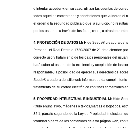
d.Intentar acceder y, en su caso, utilizar las cuentas de cor
todos aquellos comentarios y aportaciones que vulneren el res
el orden o la seguridad pública o que, a su juicio, no resul
por los usuarios a través de los foros, chats, u otras herramie
4. PROTECCIÓN DE DATOS
 Mr Hide Seeds® creadora del si
Personal, el Real Decreto 1720/2007 de 21 de diciembre por
correcto uso y tratamiento de los datos personales del usuari
hará saber al usuario de la existencia y aceptación de las co
responsable, la posibilidad de ejercer sus derechos de acceso
Seeds® creadora del sitio web informa que da cumplimiento a l
tratamiento de su correo electrónico con fines comerciales 
5. PROPIEDAD INTELECTUAL E INDUSTRIAL
 Mr Hide Seed
(título enunciativo,imágenes o textos,marcas o logotipos, estr
32.1, párrafo segundo, de la Ley de Propiedad Intelectual, q
totalidad o parte de los contenidos de esta página web, con 