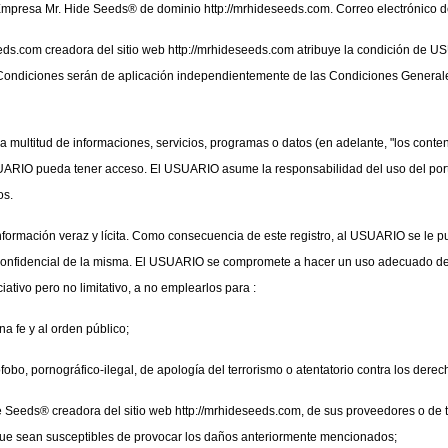
s: Empresa Mr. Hide Seeds® de dominio http://mrhideseeds.com. Correo electrónico 
eds.com creadora del sitio web http://mrhideseeds.com atribuye la condición de US
Condiciones serán de aplicación independientemente de las Condiciones Generales
a multitud de informaciones, servicios, programas o datos (en adelante, "los conte
USUARIO pueda tener acceso. El USUARIO asume la responsabilidad del uso del porta
os.
formación veraz y lícita. Como consecuencia de este registro, al USUARIO se le p
confidencial de la misma. El USUARIO se compromete a hacer un uso adecuado de 
iativo pero no limitativo, a no emplearlos para :
ena fe y al orden público;
fobo, pornográfico-ilegal, de apología del terrorismo o atentatorio contra los der
 Seeds® creadora del sitio web http://mrhideseeds.com, de sus proveedores o de terc
s que sean susceptibles de provocar los daños anteriormente mencionados;