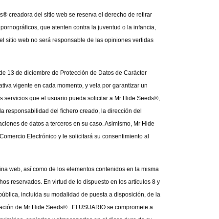
® creadora del sitio web se reserva el derecho de retirar 
ornográficos, que atenten contra la juventud o la infancia, 
l sitio web no será responsable de las opiniones vertidas 
 de 13 de diciembre de Protección de Datos de Carácter 
iva vigente en cada momento, y vela por garantizar un 
s servicios que el usuario pueda solicitar a Mr Hide Seeds®, 
 responsabilidad del fichero creado, la dirección del 
caciones de datos a terceros en su caso. Asimismo, Mr Hide 
omercio Electrónico y le solicitará su consentimiento al 
ágina web, así como de los elementos contenidos en la misma 
os reservados. En virtud de lo dispuesto en los artículos 8 y 
ública, incluida su modalidad de puesta a disposición, de la 
orización de Mr Hide Seeds® . El USUARIO se compromete a 