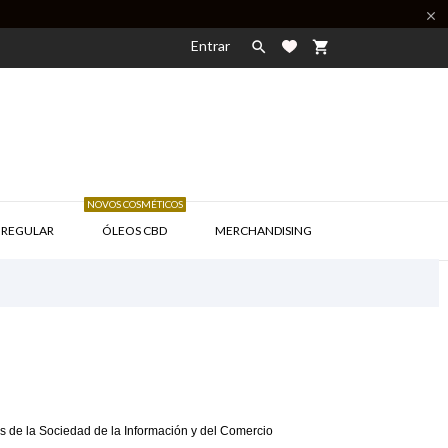

Entrar

shopping_cart
NOVOS COSMÉTICOS

 REGULAR
ÓLEOS CBD
MERCHANDISING
os de la Sociedad de la Información y del Comercio 