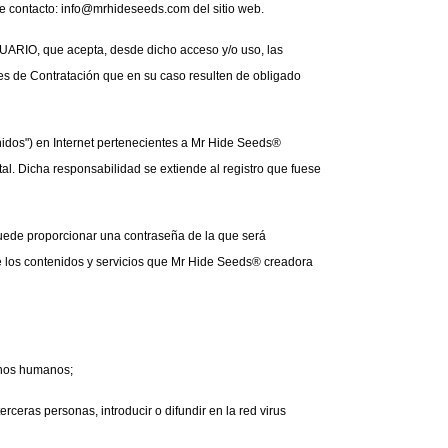
de contacto: info@mrhideseeds.com del sitio web.
UARIO, que acepta, desde dicho acceso y/o uso, las 
 de Contratación que en su caso resulten de obligado 
nidos") en Internet pertenecientes a Mr Hide Seeds® 
l. Dicha responsabilidad se extiende al registro que fuese 
uede proporcionar una contraseña de la que será 
los contenidos y servicios que Mr Hide Seeds® creadora 
echos humanos;
eras personas, introducir o difundir en la red virus 