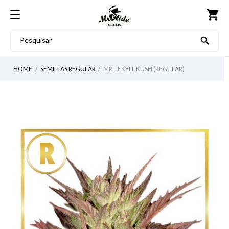
shopping_cart

HOME
SEMILLAS REGULAR
MR. JEKYLL KUSH (REGULAR)