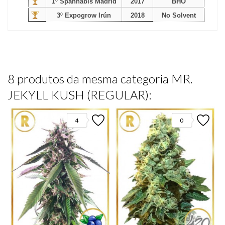
1º Spannabis Madrid
2017
BHO
3º Expogrow Irún
2018
No Solvent
8 produtos da mesma categoria MR.
JEKYLL KUSH (REGULAR):
4
0