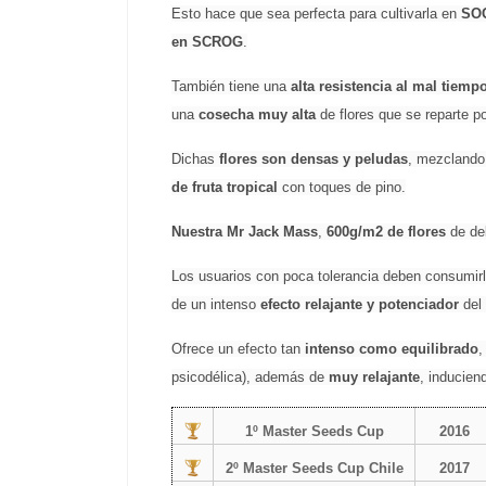
Esto hace que sea perfecta para cultivarla en 
SO
en SCROG
.
También tiene una 
alta resistencia al mal tiemp
una 
cosecha muy alta 
de flores que se reparte p
Dichas 
flores son densas y peludas
, mezclando 
de fruta tropical 
con toques de pino.
Nuestra Mr Jack Mass
,
 600g/m2 de flores 
de de
Los usuarios con poca tolerancia deben consumirl
de un intenso
 efecto relajante y potenciador 
del
Ofrece un efecto tan 
intenso como equilibrado
,
psicodélica), además de 
muy relajante
, inducien
1º Master Seeds Cup
2016
2º Master Seeds Cup Chile
2017