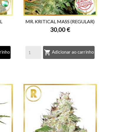
L
MR. KRITICAL MASS (REGULAR)
30,00 €

VISTA RÁPIDA

rinho
Adicionar ao carrinho