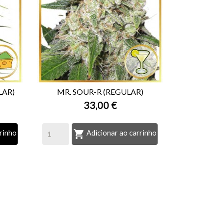
LAR)
MR. SOUR-R (REGULAR)
33,00 €

VISTA RÁPIDA

rinho
Adicionar ao carrinho