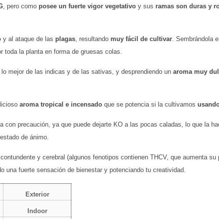
G
, pero como
 posee un fuerte vigor vegetativo 
y sus
 ramas son duras y r
o
 y al ataque de las
 plagas
, resultando 
muy fácil de cultivar
. Sembrándola e
or toda la planta en forma de gruesas colas.
lo mejor de las indicas y de las sativas, y desprendiendo un 
aroma muy dul
licioso 
aroma tropical e incensado
 que se potencia si la cultivamos
 usando
a con precaución, ya que puede dejarte KO a las pocas caladas, lo que la hac
 estado de ánimo.
 contundente y cerebral (algunos fenotipos contienen THCV, que aumenta su ps
do una fuerte sensación de bienestar y potenciando tu creatividad.
Exterior
Indoor