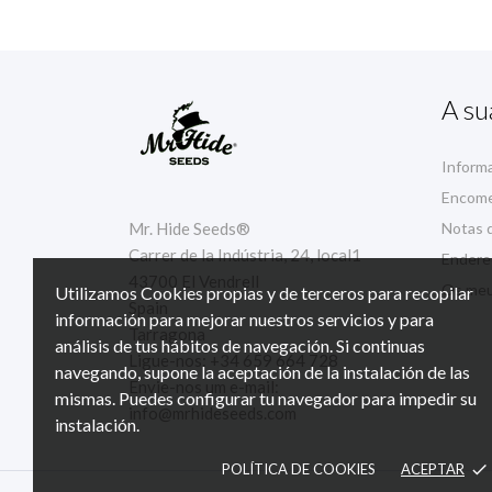
A su
Inform
Encom
Mr. Hide Seeds®
Notas d
Carrer de la Indústria, 24, local1
Endere
43700 El Vendrell
Os meu
Utilizamos Cookies propias y de terceros para recopilar
Spain
información para mejorar nuestros servicios y para
Tarragona
análisis de tus hábitos de navegación. Si continuas
Ligue-nos:
+34 659 664 728
navegando, supone la aceptación de la instalación de las
Envie-nos um e-mail:
mismas. Puedes configurar tu navegador para impedir su
info@mrhideseeds.com
instalación.
POLÍTICA DE COOKIES
ACEPTAR
done