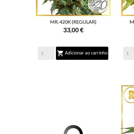
MR. 420K (REGULAR)
M
33,00 €

VISTA RÁPIDA

Adicionar ao carrinho