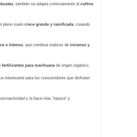
obustas
, también se adapta correctamente al 
cultivo 
n pleno suelo 
crece grande y ramificada
, creando 
ce e intenso
, que combina matices de
 incienso y 
 fertilizantes para marihuana
 de origen orgánico.
e interesante para los consumidores que disfruten 
icoactividad y la hace más “triposa” y 