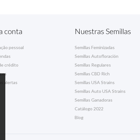
a conta
Nuestras Semillas
ação pessoal
Semillas Feminizadas
endas
Semillas Autofloración
e crédito
Semillas Regulares
ços
Semillas CBD Rich
s alertas
Semillas USA Strains
Semillas Auto USA Strains
Semillas Ganadoras
Catálogo 2022
Blog