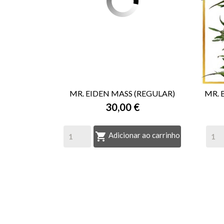
MR. EIDEN MASS (REGULAR)
MR. 
30,00 €

VISTA RÁPIDA

Adicionar ao carrinho