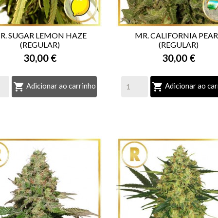
R. SUGAR LEMON HAZE
MR. CALIFORNIA PEAR
(REGULAR)
(REGULAR)


VISTA RÁPIDA
VISTA RÁPIDA
30,00 €
30,00 €


Adicionar ao carrinho
Adicionar ao car