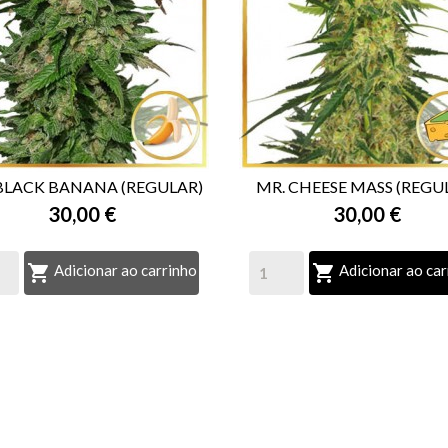
BLACK BANANA (REGULAR)
MR. CHEESE MASS (REGU
30,00 €
30,00 €


VISTA RÁPIDA
VISTA RÁPIDA


Adicionar ao carrinho
Adicionar ao car