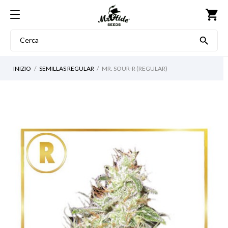
shopping_cart

INIZIO
SEMILLAS REGULAR
MR. SOUR-R (REGULAR)