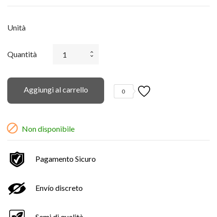
Unità
Quantità
Aggiungi al carrello
0

Non disponibile
Pagamento Sicuro
Envío discreto
Semi di qualità