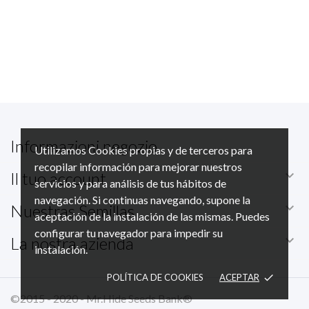
Informazioni negozio
Utilizamos Cookies propias y de terceros para
recopilar información para mejorar nuestros

Il tuo account
servicios y para análisis de tus hábitos de
navegación. Si continuas navegando, supone la

Nuestras Semillas
aceptación de la instalación de las mismas. Puedes
configurar tu navegador para impedir su

La nostra azienda
instalación.
POLÍTICA DE COOKIES
ACEPTAR
done
©2015 - 2020 - Mr.Hide Seeds Bank®