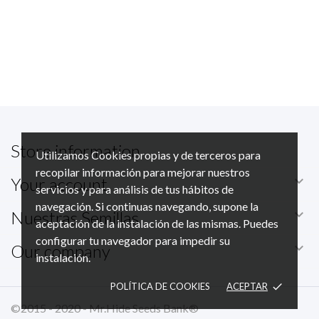
Store information
Utilizamos Cookies propias y de terceros para
recopilar información para mejorar nuestros

Your account
servicios y para análisis de tus hábitos de
navegación. Si continuas navegando, supone la

Nuestras Semillas
aceptación de la instalación de las mismas. Puedes
configurar tu navegador para impedir su

Our company
instalación.
POLÍTICA DE COOKIES
ACEPTAR
done
©2015 - 2020 - Mr.Hide Seeds Bank®