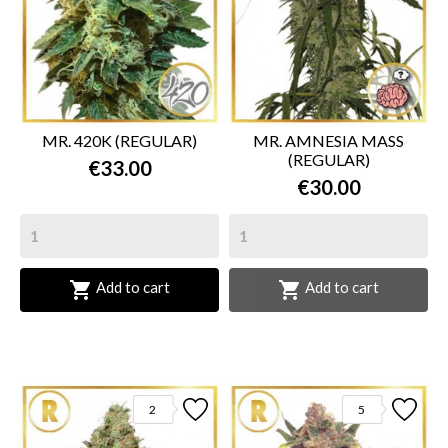
MR. 420K (REGULAR)
MR. AMNESIA MASS
(REGULAR)
€33.00
€30.00


Add to cart
Add to cart
2
5