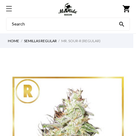
shopping_cart

HOME
SEMILLAS REGULAR
MR. SOUR-R (REGULAR)