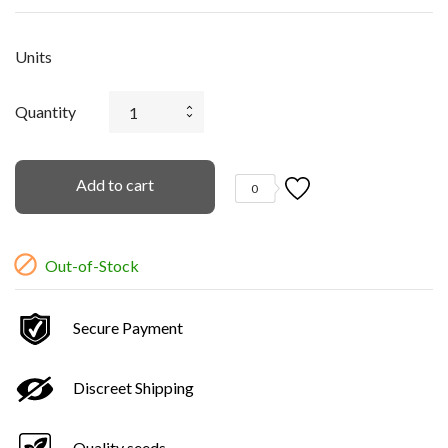
Units
Quantity
Add to cart
0

Out-of-Stock
Secure Payment
Discreet Shipping
Quality seeds