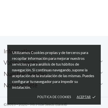
Informations
Utilizamos Cookies propias y de terceros para
recopilar información para mejorar nuestros

Votre compte
servicios y para análisis de tus hábitos de
navegación. Si continuas navegando, supone la

Nuestras Semillas
aceptación de la instalación de las mismas. Puedes
configurar tu navegador para impedir su

Notre société
instalación.
POLÍTICA DE COOKIES
ACEPTAR
done
©2015 - 2020 - Mr.Hide Seeds Bank®