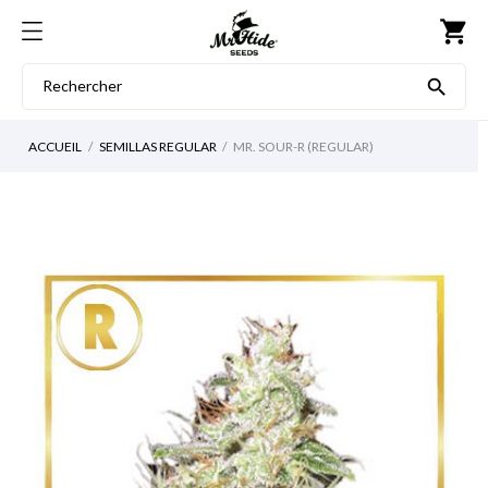
shopping_cart

ACCUEIL
SEMILLAS REGULAR
MR. SOUR-R (REGULAR)