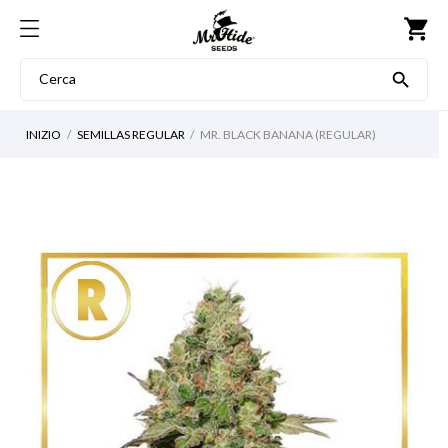
shopping_cart

INIZIO
SEMILLAS REGULAR
MR. BLACK BANANA (REGULAR)