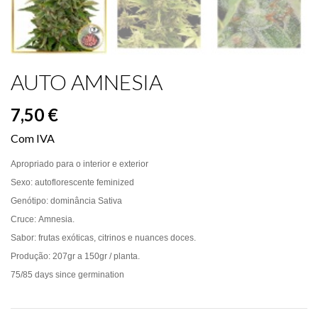
AUTO AMNESIA
7,50 €
Com IVA
Apropriado para o
interior e exterior
Sexo:
autoflorescente
feminized
Genótipo
:
dominância
Sativa
Cruce
:
Amnesia
.
Sabor:
frutas exóticas
, citrinos e
nuances
doces.
Produção:
207gr
a
150gr
/
planta
.
75/85 days since germination