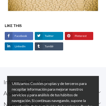
LIKE THIS
Facebook
Twitter
Pinterest
LinkedIn
Tumblr
Informação da Loja
Utilizamos Cookies propias y de terceros para
recopilar información para mejorar nuestros

A sua conta
servicios y para análisis de tus hábitos de
navegación. Si continuas navegando, supone la

Nuestras Semillas