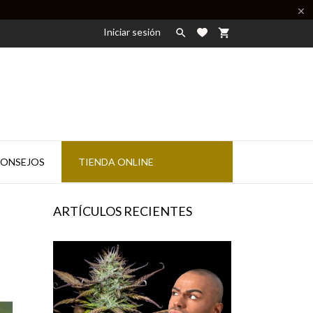

Iniciar sesión

shopping_cart
ONSEJOS
TIENDA ONLINE
ARTÍCULOS RECIENTES