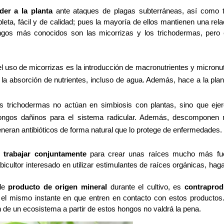
der a la planta 
ante ataques de plagas subterráneas, así como tr
ta, fácil y de calidad; pues la mayoría de ellos mantienen una relac
ngos más conocidos son las micorrizas y los trichodermas, pero e
 uso de micorrizas es la introducción de macronutrientes y micronutr
 la absorción de nutrientes, incluso de agua. Además, hace a la plan
los trichodermas no actúan en simbiosis con plantas, sino que ejer
hongos dañinos para el sistema radicular. Además, descomponen m
generan antibióticos de forma natural que lo protege de enfermedades.
 trabajar conjuntamente
 para crear unas raíces mucho más fue
ultor interesado en utilizar estimulantes de raíces orgánicas, haga 
de 
producto de origen mineral
 durante el cultivo, es 
contraprod
 el mismo instante en que entren en contacto con estos productos. 
ón de un ecosistema a partir de estos hongos no valdrá la pena.