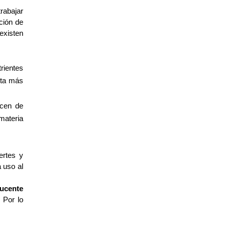
abajar 
ión de 
xisten 
ientes 
ta más 
cen de 
ateria 
rtes y 
uso al 
ucente 
Por lo 