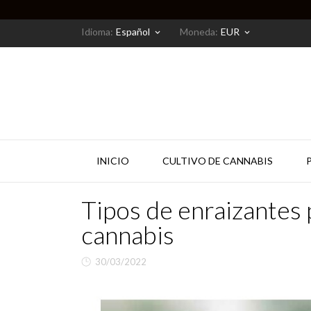
Idioma:
Español
Moneda:
EUR
keyboard_arrow_down
keyboard_arrow_down
INICIO
CULTIVO DE CANNABIS
Tipos de enraizantes 
cannabis
30/03/2022