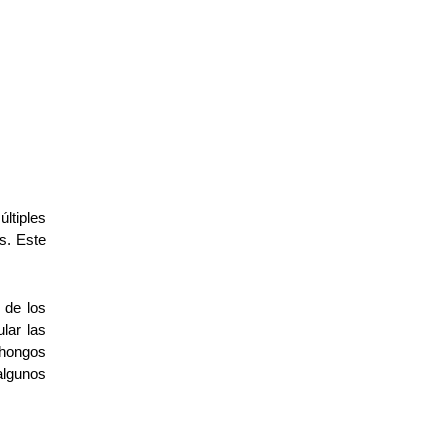
tiples 
s. Este 
 de los 
ar las 
 hongos 
lgunos 