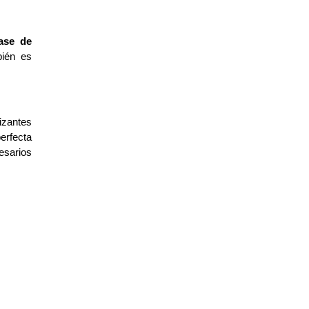
ase de 
ién es 
zantes 
rfecta 
sarios 