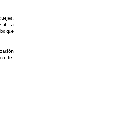
quejes.
ahí la 
os que 
 
ización 
en los 