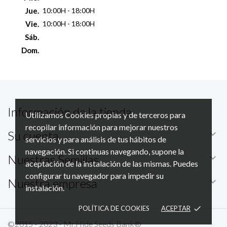
Jue.
10:00H - 18:00H
Vie.
10:00H - 18:00H
Sáb.
Dom.
Información de la tienda
Utilizamos Cookies propias y de terceros para
recopilar información para mejorar nuestros

Su cuenta
servicios y para análisis de tus hábitos de
navegación. Si continuas navegando, supone la

Nuestras Semillas
aceptación de la instalación de las mismas. Puedes
configurar tu navegador para impedir su

Nuestra empresa
instalación.
POLÍTICA DE COOKIES
ACEPTAR
done
©2015 - 2023 - Mr.Hide Seeds Bank®