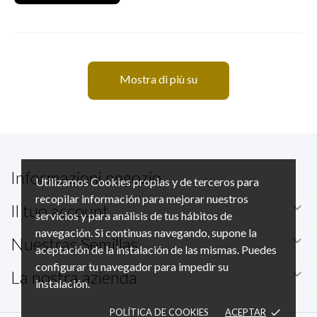
Mostra di più su
Informazioni negozio
Utilizamos Cookies propias y de terceros para
recopilar información para mejorar nuestros

Il tuo account
servicios y para análisis de tus hábitos de
navegación. Si continuas navegando, supone la

Nuestras Semillas
aceptación de la instalación de las mismas. Puedes
configurar tu navegador para impedir su

La nostra azienda
instalación.
POLÍTICA DE COOKIES
ACEPTAR
done