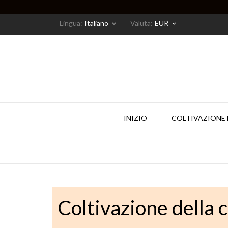
Lingua:
Italiano
Valuta:
EUR
keyboard_arrow_down
keyboard_arrow_down
INIZIO
COLTIVAZIONE 
Coltivazione della 