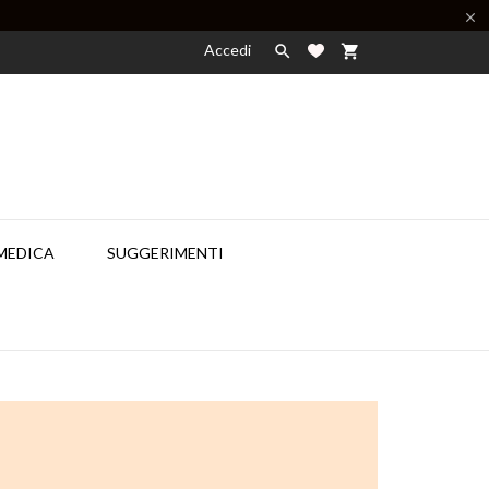

Accedi

shopping_cart
MEDICA
SUGGERIMENTI