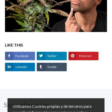
LIKE THIS
Facebook
Twitter
Pinterest
LinkedIn
Tumblr
Store information
Utilizamos Cookies propias y de terceros para