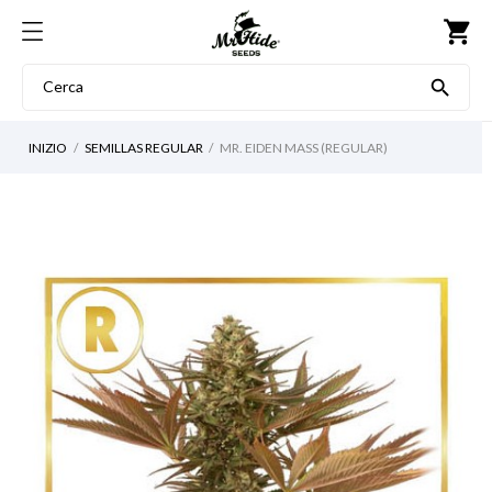
shopping_cart

INIZIO
SEMILLAS REGULAR
MR. EIDEN MASS (REGULAR)